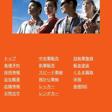
トップ
中古車販売
自動車整備
各種予約
新車販売
板金塗装
採用情報
スピード車検
くるま買取
会社概要
預かり車検
保険
店舗情報
レッカー
各種SNS
お問合せ
レンタカー