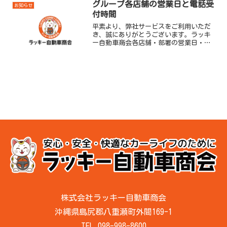
営業5月3日（土）憲法記念日各...
グループ各店舗の営業日と電話受
お知らせ
付時間
平素より、弊社サービスをご利用いただ
き、誠にありがとうございます。ラッキ
ー自動車商会各店舗・部署の営業日・営
業時間・電話受付時間は次のとおりとな
っております。なお、ウェブサイトから
のご予約は、これまで通り24時間承って
おります。また、現在サ...
株式会社ラッキー自動車商会
沖縄県島尻郡八重瀬町外間169-1
TEL.098-998-8600