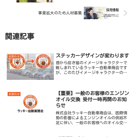
事業拡大のため人材募集
関連記事
ステッカーデザインが変わります
お知らせ
昔から招き猫のイメージキャラクターで
親しまれているラッキー自動車商会です
が、このたびイメージキャラクターのデ
ザインを刷新することになりました。す
でに各種SNSやホームページでは新しいデ
ザインへ徐々に切り替わっております。
この招き猫、みなさん...
【重要】一般のお客様のエンジン
お知らせ
オイル交換 受付一時再開のお知
らせ
株式会社ラッキー自動車商会は、国際情
勢の影響によるエンジンオイルの供給不
足に伴い、一般のお客様へのオイル交換
受付を一時停止しておりました。この度
は多大なるご不便とご迷惑をおかけしま