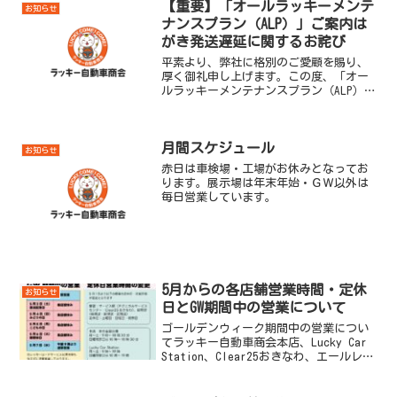
したことを、深くお詫び申し上げます。
【重要】「オールラッキーメンテ
お知らせ
この度、短期的ではござい...
ナンスプラン（ALP）」ご案内は
がき発送遅延に関するお詫び
平素より、弊社に格別のご愛顧を賜り、
厚く御礼申し上げます。この度、「オー
ルラッキーメンテナンスプラン（ALP）」
ご案内はがきの発送に一部遅延が発生し
ており、お客様にご迷惑をおかけしてお
りますことを深くお詫び申し上げます。
月間スケジュール
経緯弊社システムの不...
お知らせ
赤日は車検場・工場がお休みとなってお
ります。展示場は年末年始・ＧＷ以外は
毎日営業しています。
5月からの各店舗営業時間・定休
お知らせ
日とGW期間中の営業について
ゴールデンウィーク期間中の営業につい
てラッキー自動車商会本店、Lucky Car
Station、Clear25おきなわ、エールレン
タカー沖縄の4店舗のGW期間中の営業は以
下の通りとなります。5月2日（金）通常